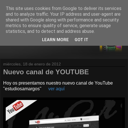
This site uses cookies from Google to deliver its services
and to analyze traffic. Your IP address and user-agent are
shared with Google along with performance and security
metrics to ensure quality of service, generate usage
statistics, and to detect and address abuse.
LEARN MORE
GOT IT
miércoles, 18 de enero de 2012
Nuevo canal de YOUTUBE
Hoy os presentamos nuestro nuevo canal de YouTube
"estudiosamargos"
ver aquí